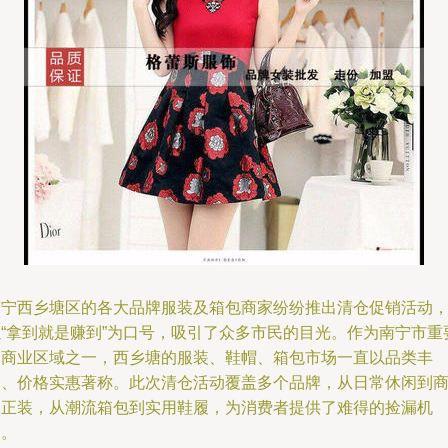
南宁西乡塘区的各大品牌服装及箱包商家纷纷推出清仓促销活动
以“拿到就是赚到”为口号，吸引了众多市民的目光。作为南宁市重
的商业区域之一，西乡塘的服装、鞋帽、箱包市场一直以品类丰
富、价格实惠著称。此次清仓活动覆盖多个品牌，从日常休闲到
务正装，从潮流箱包到实用鞋履，为消费者提供了难得的捡漏机
会。