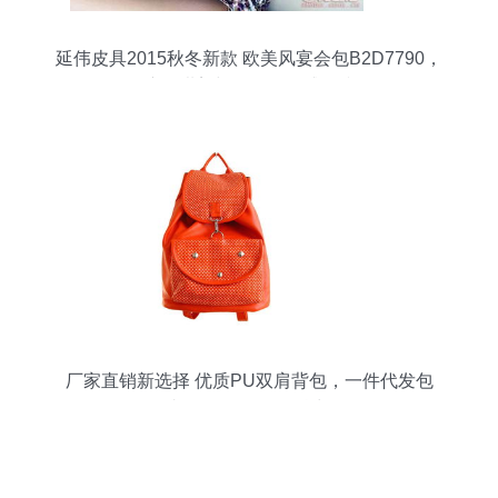
延伟皮具2015秋冬新款 欧美风宴会包B2D7790，
演绎甜美与奢华的灵感碰撞
厂家直销新选择 优质PU双肩背包，一件代发包
邮，红色款尽显魅力