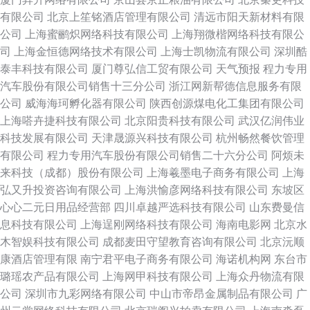
有限公司
北京上笙铭酒店管理有限公司
清远市阳天新材料有限
公司
上海蜜鹂炽网络科技有限公司
上海翔微楷网络科技有限公
司
上海金恒德网络技术有限公司
上海士凯物流有限公司
深圳酷
泰丰科技有限公司
厦门尊弘信工贸有限公司
天气预报
程力专用
汽车股份有限公司销售十三分公司
浙江网新帮德信息服务有限
公司
威海海珂孵化器有限公司
陕西创源煤电化工集团有限公司
上海嗒卉捷科技有限公司
北京阳贵科技有限公司
武汉亿润伟业
科技发展有限公司
天津晟源兴科技有限公司
杭州畅然餐饮管理
有限公司
程力专用汽车股份有限公司销售二十六分公司
阿烦未
来科技（成都）股份有限公司
上海羲墨电子商务有限公司
上海
弘又升投资咨询有限公司
上海洪愉彦网络科技有限公司
东坡区
心心二元日用品经营部
四川卓越严选科技有限公司
山东费曼信
息科技有限公司
上海逞刚网络科技有限公司
海南电影网
北京水
木智娱科技有限公司
成都麦田守望教育咨询有限公司
北京沅顺
康酒店管理有限
南宁君平电子商务有限公司
海诺机构网
东台市
璐瑶农产品有限公司
上海网甲科技有限公司
上海众丹物流有限
公司
深圳市九彩网络有限公司
中山市帝昂金属制品有限公司
广