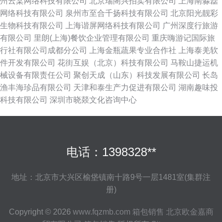
州云棠网络科技有限公司
北京瑞阁兴拍卖有限公司
上海南淼磊
网络科技有限公司
泉州市至合千扬科技有限公司
北京阳光靓彩
生物科技有限公司
上海谐屏网络科技有限公司
广州深度行旅游
有限公司
里朗(上海)餐饮企业管理有限公司
重庆嗨游记国际旅
行社有限公司成都分公司
上海金瓶蔬果专业合作社
上海泰羌软
件开发有限公司
花街互娱（北京）科技有限公司
马鞍山捷运机
械设备有限责任公司
聚创天成（山东）科技发展有限公司
长岛
渔丰海珍品有限公司
天津和泰生产力促进有限公司
湖南趣味投
科技有限公司
深圳市晓燚文化咨询中心
电话：1398328**
地址：北京市大兴区榆垡镇南十路9号一层1481室(集群注
册)
Copyright © 2026
www.fqzmb.com
箱包销售
北京欧金嘉商