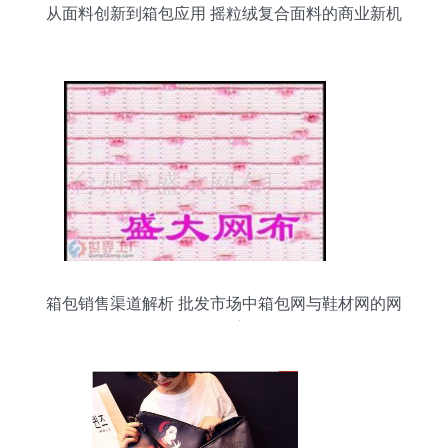
从面料创新到箱包应用 摇粒绒复合面料的商业新机
遇
箱包销售渠道解析 批发市场中箱包网与鞋材网的网
布功能应用