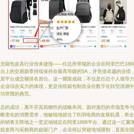
河北箱包皮具行业传来捷报——任总所带领的企业在阿里巴巴168
平台上的交易勋章持续保持在最高等级的5A，并凭借卓越的业绩
稳居平台成交额排名首位。这一耀眼成就，不仅是任总个人领导
与企业综合实力的体现，更是传统箱包制造业在数字化转型浪潮
成功突围的典范。
任总的成功，离不开其前瞻性的战略布局。面对激烈的市场竞争
不断变化的消费需求，他敏锐地抓住了B2B电商的发展机遇，将企
业的销售主阵地之一坚定地锚定在阿里1688平台。通过这一汇聚
量批发商与采购商的超级门户，企业得以突破地域限制，直面全