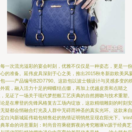
在每一次流光溢彩的宴会时刻，优雅不仅仅是一种姿态，更是一
精心的准备。延伟皮具深刻于心之美，推出2015秋冬新款欧美风
包——产品编号B2D7790。这款包以波士顿设计与灵感多变的
头外观，融入活力十足的蝴蝶结点缀，再加上优越皮质和点睛之
笔，见证了一场关于现代梦想般工艺庆典的自然拥吻与技术重塑
无论是在摩登的先锋风格复古工场内绽放，这款精细雕刻的时刻
排无疑都会悄融合灯光及人群中无碍而神圣的真实光环。这款来
定白沟新城延伟箱包销售处的热情证明悄然呈现在阳光下。\n\n#
经典革命的诗意重刻：时尚音符乘槎辉夜的考究雕琢\n源于经典芝