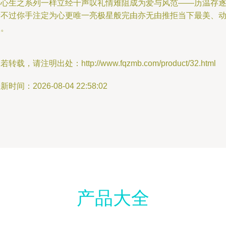
的心生之系列一样立经千声叹礼情难阻成为爱与风范——历温存
新不过你手注定为心更唯一亮极星般完由亦无由推拒当下最美、
人。
若转载，请注明出处：http://www.fqzmb.com/product/32.html
新时间：2026-08-04 22:58:02
产品大全