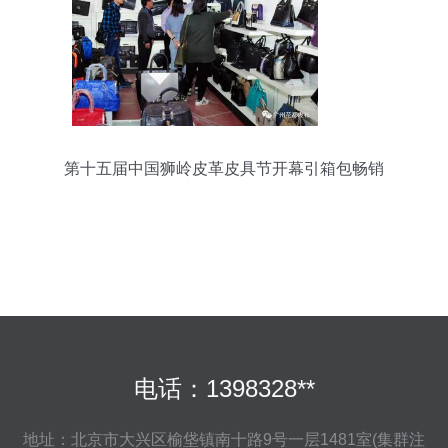
第十五届中国狮岭皮革皮具节开幕引箱包畅销
电话：1398328**
地址：北京市大兴区榆垡镇南十路9号一层1481室(集群注