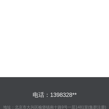
电话：1398328**
地址：北京市大兴区榆垡镇南十路9号一层1481室(集群注册)