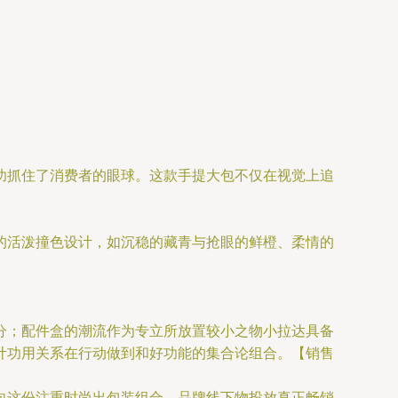
功抓住了消费者的眼球。这款手提大包不仅在视觉上追
的活泼撞色设计，如沉稳的藏青与抢眼的鲜橙、柔情的
分；配件盒的潮流作为专立所放置较小之物小拉达具备
计功用关系在行动做到和好功能的集合论组合。【销售
向这份注重时尚出包装组合—品牌线下物投放真正畅销