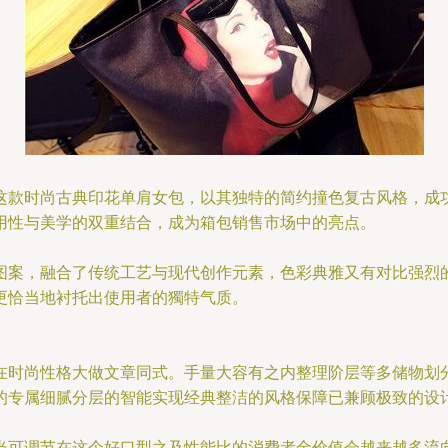
这款时尚古典印花单肩女包，以其独特的简约撞色复古风格，成
用性与美学的双重结合，成为箱包销售市场中的亮点。
图案，融合了传统工艺与现代创作元素，色彩典雅又有对比强烈
更恰当地衬托出使用者的獨特气质。
在时尚性格大做文章同式。手量大容有之内整理阶层等多储物划
的专属细腻分层的智能实现经典整洁的风格保障已兼顾极致的设
当可调节在这个好口型之及性能比的消费者金价值会越来越多流