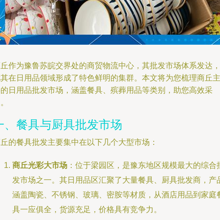
商丘作为豫鲁苏皖交界处的商贸物流中心，其批发市场体系发达
尤其在日用品领域形成了特色鲜明的集群。本文将为您梳理商丘
要的日用品批发市场，涵盖餐具、殡葬用品等类别，助您高效采
购。
一、餐具与厨具批发市场
商丘的餐具批发主要集中在以下几个大型市场：
商丘光彩大市场
：位于梁园区，是豫东地区规模最大的综合
发市场之一。其日用品区汇聚了大量餐具、厨具批发商，产
涵盖陶瓷、不锈钢、玻璃、密胺等材质，从酒店用品到家庭
具一应俱全，货源充足，价格具有竞争力。