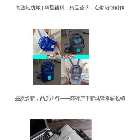
意法轻纺城 | 华星辅料，精品荟萃，点燃箱包创作
灵感
盛夏焕新，品质出行——高碑店市新城猛泰箱包销
售部七月新款展示（第一页）