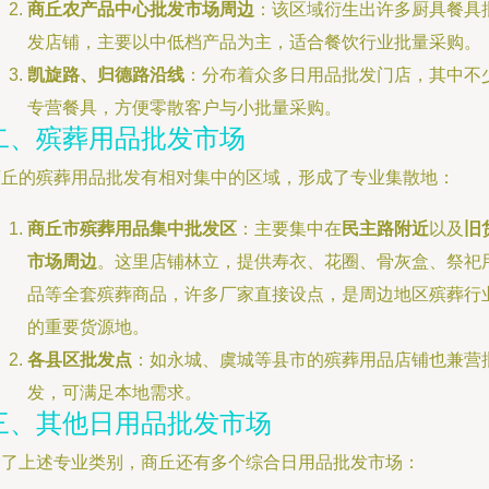
商丘农产品中心批发市场周边
：该区域衍生出许多厨具餐具
发店铺，主要以中低档产品为主，适合餐饮行业批量采购。
凯旋路、归德路沿线
：分布着众多日用品批发门店，其中不
专营餐具，方便零散客户与小批量采购。
二、殡葬用品批发市场
商丘的殡葬用品批发有相对集中的区域，形成了专业集散地：
商丘市殡葬用品集中批发区
：主要集中在
民主路附近
以及
旧
市场周边
。这里店铺林立，提供寿衣、花圈、骨灰盒、祭祀
品等全套殡葬商品，许多厂家直接设点，是周边地区殡葬行
的重要货源地。
各县区批发点
：如永城、虞城等县市的殡葬用品店铺也兼营
发，可满足本地需求。
三、其他日用品批发市场
除了上述专业类别，商丘还有多个综合日用品批发市场：